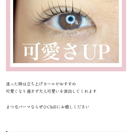
くせ毛と広がりを美容師が解説
場｜COTAピュレ
2026.07.14
2026.06.16
迷った時は立ち上げカールがおすすめ
可愛くなり過ぎず大人可愛いを演出してくれます
まつ毛パーマならぜひChillにお越しください