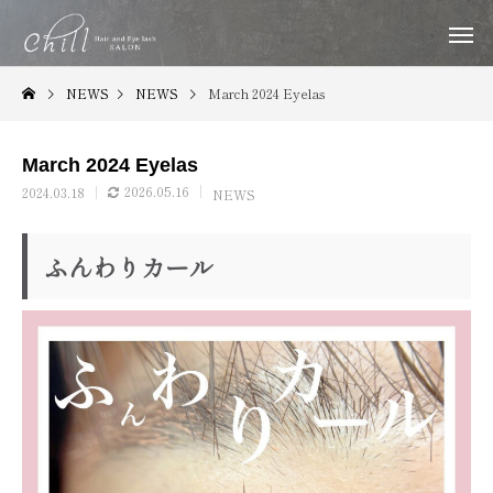
NEWS
NEWS
March 2024 Eyelas
March 2024 Eyelas
2026.05.16
2024.03.18
NEWS
ふんわりカール
ヘアークーポン
ヘアー通
福山で縮毛矯正するならChill｜梅雨・夏の
福山のヘッドスパ専門
HAIR COUPON
HAIR