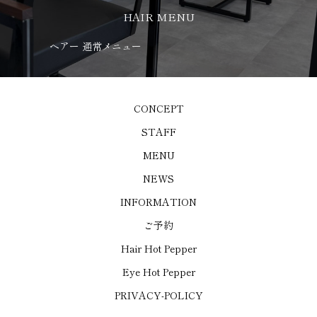
HAIR MENU
ヘアー 通常メニュー
ア
CONCEPT
STAFF
MENU
NEWS
INFORMATION
ご予約
Hair Hot Pepper
Eye Hot Pepper
PRIVACY-POLICY