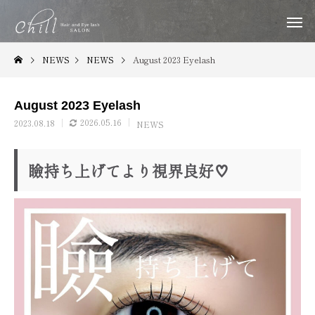
NEWS
NEWS
August 2023 Eyelash
August 2023 Eyelash
2026.05.16
2023.08.18
NEWS
瞼持ち上げてより視界良好♡
ヘアークーポン
ヘアー通
福山で縮毛矯正するならChill｜梅雨・夏の
福山のヘッドスパ専門
HAIR COUPON
HAIR